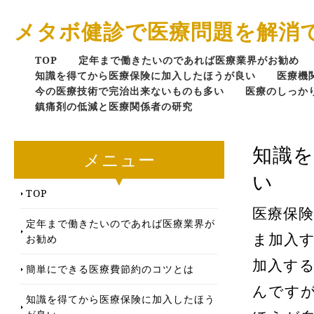
メタボ健診で医療問題を解消
TOP
定年まで働きたいのであれば医療業界がお勧め
知識を得てから医療保険に加入したほうが良い
医療機
今の医療技術で完治出来ないものも多い
医療のしっか
鎮痛剤の低減と医療関係者の研究
知識
メニュー
い
TOP
医療保
定年まで働きたいのであれば医療業界が
ま加入
お勧め
加入す
簡単にできる医療費節約のコツとは
んです
知識を得てから医療保険に加入したほう